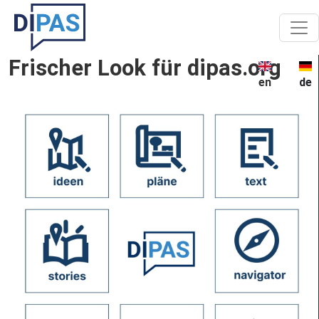
Skip to main content
Frischer Look für dipas.org
en
de
Image