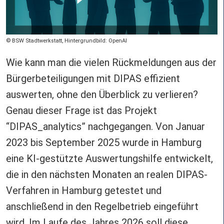
Copyright
BSW Stadtwerkstatt, Hintergrundbild: OpenAI
Wie kann man die vielen Rückmeldungen aus der
Bürgerbeteiligungen mit DIPAS effizient
auswerten, ohne den Überblick zu verlieren?
Genau dieser Frage ist das Projekt
“DIPAS_analytics” nachgegangen. Von Januar
2023 bis September 2025 wurde in Hamburg
eine KI-gestützte Auswertungshilfe entwickelt,
die in den nächsten Monaten an realen DIPAS-
Verfahren in Hamburg getestet und
anschließend in den Regelbetrieb eingeführt
wird. Im Laufe des Jahres 2026 soll diese