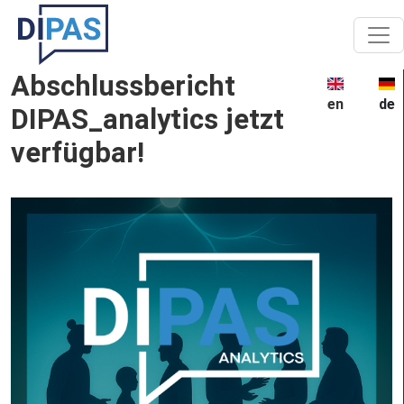
Skip to main content
Abschlussbericht
en
de
DIPAS_analytics jetzt
verfügbar!
Image