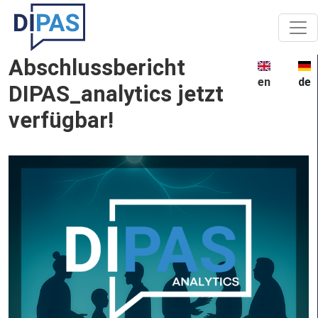
Skip to main content
Abschlussbericht
en
de
DIPAS_analytics jetzt
verfügbar!
Image