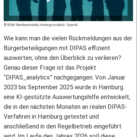
Copyright
BSW Stadtwerkstatt, Hintergrundbild: OpenAI
Wie kann man die vielen Rückmeldungen aus der
Bürgerbeteiligungen mit DIPAS effizient
auswerten, ohne den Überblick zu verlieren?
Genau dieser Frage ist das Projekt
“DIPAS_analytics” nachgegangen. Von Januar
2023 bis September 2025 wurde in Hamburg
eine KI-gestützte Auswertungshilfe entwickelt,
die in den nächsten Monaten an realen DIPAS-
Verfahren in Hamburg getestet und
anschließend in den Regelbetrieb eingeführt
wird. Im Laufe des Jahres 2026 soll diese